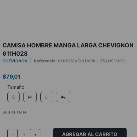
CAMISA HOMBRE MANGA LARGA CHEVIGNON
611H028
CHEVIGNON
Referencia
:
611H028AZULDARKULTRAOSCURO
$
79
,
01
S
M
L
XL
Guía de Tallas
AGREGAR AL CARRITO
－
＋