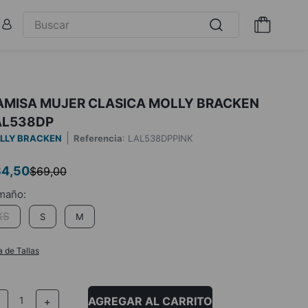
AMISA MUJER CLASICA MOLLY BRACKEN
AL538DP
LLY BRACKEN
Referencia
:
LAL538DPPINK
34
,
50
$
69
,
00
XS
S
M
a de Tallas
AGREGAR AL CARRITO
－
＋