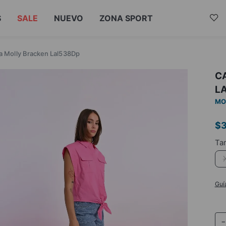
S
SALE
NUEVO
ZONA SPORT
a Molly Bracken Lal538Dp
C
L
MO
$
Guí