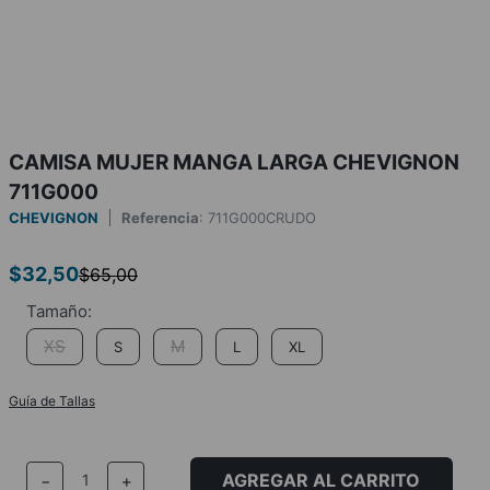
CAMISA MUJER MANGA LARGA CHEVIGNON
711G000
CHEVIGNON
Referencia
:
711G000CRUDO
$
32
,
50
$
65
,
00
XS
M
S
L
XL
Guía de Tallas
AGREGAR AL CARRITO
－
＋