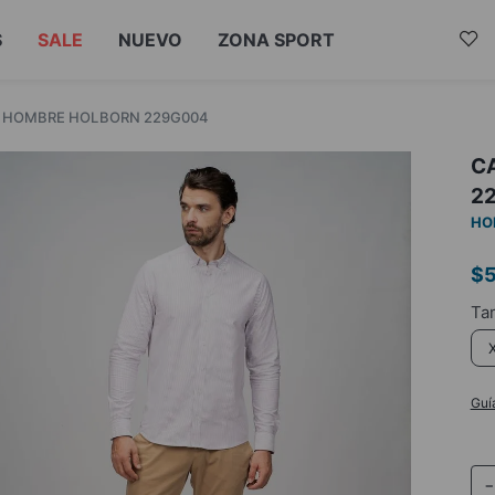
S
SALE
NUEVO
ZONA SPORT
A HOMBRE HOLBORN 229G004
C
2
HO
$
Guí