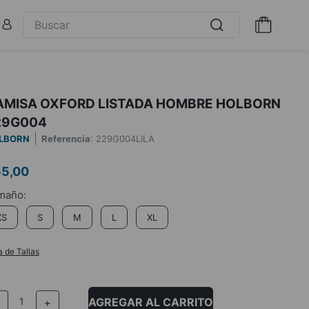
AMISA OXFORD LISTADA HOMBRE HOLBORN
29G004
LBORN
Referencia
:
229G004LILA
55
,
00
XS
S
M
L
XL
a de Tallas
AGREGAR AL CARRITO
－
＋