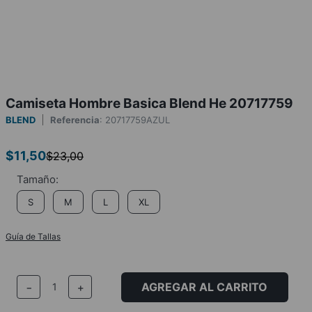
Camiseta Hombre Basica Blend He 20717759
BLEND
Referencia
:
20717759AZUL
$
11
,
50
$
23
,
00
S
M
L
XL
Guía de Tallas
AGREGAR AL CARRITO
－
＋