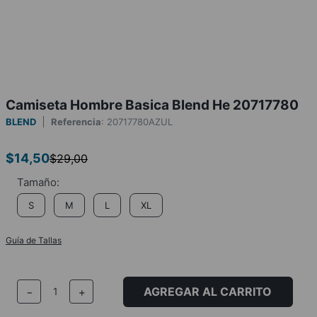
Camiseta Hombre Basica Blend He 20717780
BLEND
Referencia
:
20717780AZUL
$
14
,
50
$
29
,
00
S
M
L
XL
Guía de Tallas
AGREGAR AL CARRITO
－
＋