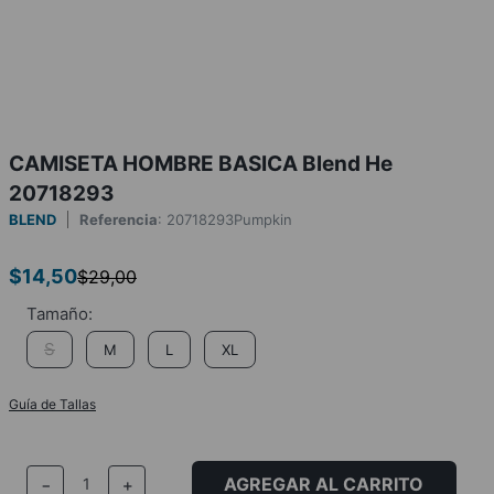
CAMISETA HOMBRE BASICA Blend He
20718293
BLEND
Referencia
:
20718293Pumpkin
$
14
,
50
$
29
,
00
S
M
L
XL
Guía de Tallas
AGREGAR AL CARRITO
－
＋