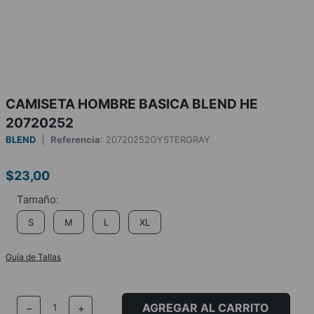
CAMISETA HOMBRE BASICA BLEND HE
20720252
BLEND
Referencia
:
20720252OYSTERGRAY
$
23
,
00
S
M
L
XL
Guía de Tallas
AGREGAR AL CARRITO
－
＋