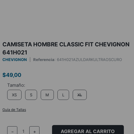
CAMISETA HOMBRE CLASSIC FIT CHEVIGNON
641H021
CHEVIGNON
Referencia
:
641H021AZULDARKULTRAOSCURO
$
49
,
00
XS
S
M
L
XL
Guía de Tallas
AGREGAR AL CARRITO
－
＋