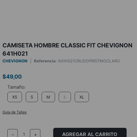
CAMISETA HOMBRE CLASSIC FIT CHEVIGNON
641H021
CHEVIGNON
Referencia
:
641H021CRUDOPRISTINOCLARO
$
49
,
00
L
XS
S
M
XL
Guía de Tallas
AGREGAR AL CARRITO
－
＋