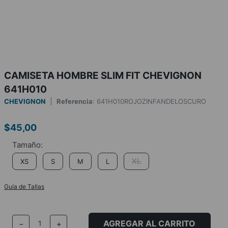
CAMISETA HOMBRE SLIM FIT CHEVIGNON
641H010
CHEVIGNON
Referencia
:
641H010ROJOZINFANDELOSCURO
$
45
,
00
XL
XS
S
M
L
Guía de Tallas
AGREGAR AL CARRITO
－
＋