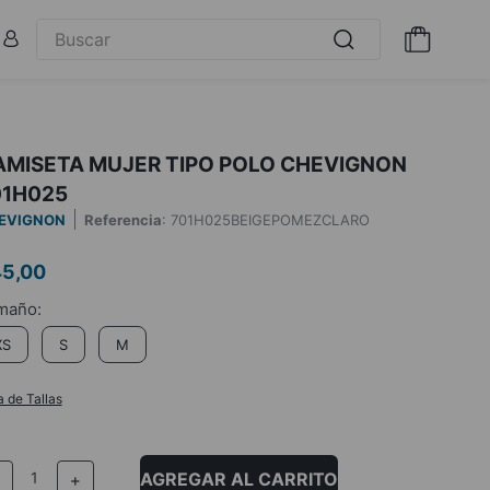
AMISETA MUJER TIPO POLO CHEVIGNON
01H025
EVIGNON
Referencia
:
701H025BEIGEPOMEZCLARO
45
,
00
XS
S
M
a de Tallas
AGREGAR AL CARRITO
－
＋