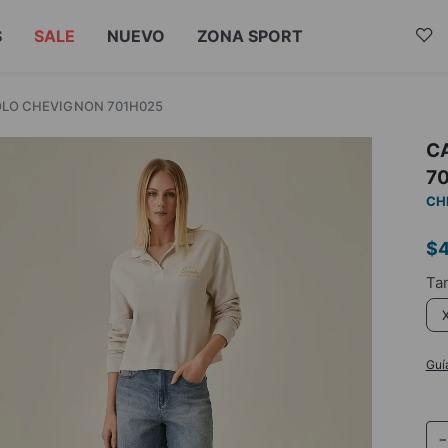
S
SALE
NUEVO
ZONA SPORT
OLO CHEVIGNON 701H025
C
7
CH
$
Guí