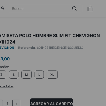
AMISETA POLO HOMBRE SLIM FIT CHEVIGNON
01H024
EVIGNON
Referencia
:
601H024BEIGEINCIENSOMEDIO
49
,
00
XS
S
M
L
XL
a de Tallas
AGREGAR AL CARRITO
－
＋