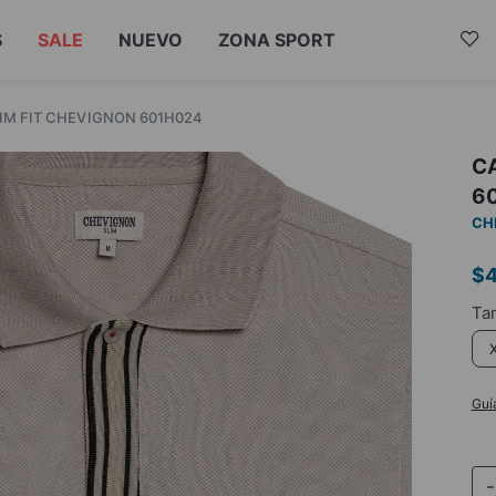
S
SALE
NUEVO
ZONA SPORT
IM FIT CHEVIGNON 601H024
C
6
CH
$
Guí