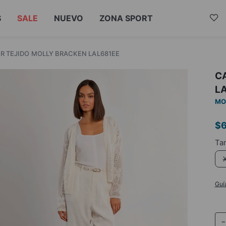
S
SALE
NUEVO
ZONA SPORT
R TEJIDO MOLLY BRACKEN LAL681EE
C
L
MO
$
Guí