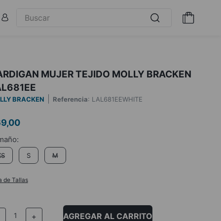
ARDIGAN MUJER TEJIDO MOLLY BRACKEN
AL681EE
LLY BRACKEN
Referencia
:
LAL681EEWHITE
69
,
00
XS
S
M
a de Tallas
AGREGAR AL CARRITO
－
＋