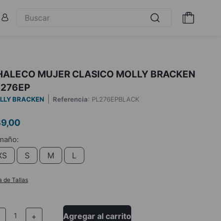
HALECO MUJER CLASICO MOLLY BRACKEN
L276EP
LLY BRACKEN
Referencia
:
PL276EPBLACK
89
,
00
XS
S
M
L
a de Tallas
Agregar al carrito
－
＋