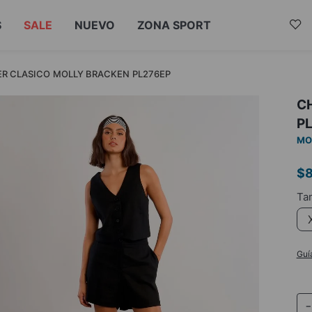
S
SALE
NUEVO
ZONA SPORT
R CLASICO MOLLY BRACKEN PL276EP
C
P
MO
$
Guí