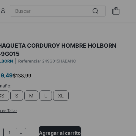
HAQUETA CORDUROY HOMBRE HOLBORN
49G015
LBORN
Referencia
:
249G015HABANO
69
,
49
$
138
,
99
XS
S
M
L
XL
a de Tallas
Agregar al carrito
－
＋