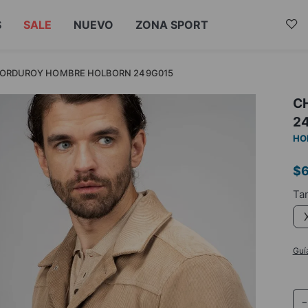
S
SALE
NUEVO
ZONA SPORT
ORDUROY HOMBRE HOLBORN 249G015
C
2
HO
$
Guí