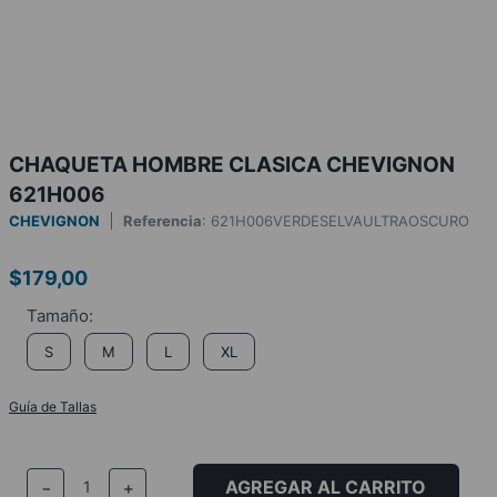
CHAQUETA HOMBRE CLASICA CHEVIGNON
621H006
CHEVIGNON
Referencia
:
621H006VERDESELVAULTRAOSCURO
$
179
,
00
S
M
L
XL
Guía de Tallas
AGREGAR AL CARRITO
－
＋