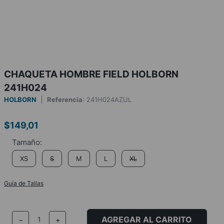
CHAQUETA HOMBRE FIELD HOLBORN
241H024
HOLBORN
Referencia
:
241H024AZUL
$
149
,
01
XS
S
M
L
XL
Guía de Tallas
AGREGAR AL CARRITO
－
＋