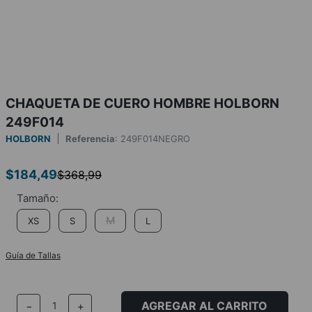
CHAQUETA DE CUERO HOMBRE HOLBORN
249F014
HOLBORN
Referencia
:
249F014NEGRO
$
184
,
49
$
368
,
99
M
XS
S
L
Guía de Tallas
AGREGAR AL CARRITO
－
＋