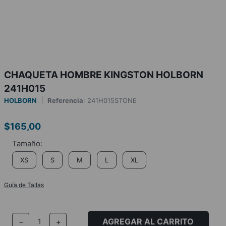
CHAQUETA HOMBRE KINGSTON HOLBORN
241H015
HOLBORN
Referencia
:
241H015STONE
$
165
,
00
XS
S
M
L
XL
Guía de Tallas
AGREGAR AL CARRITO
－
＋