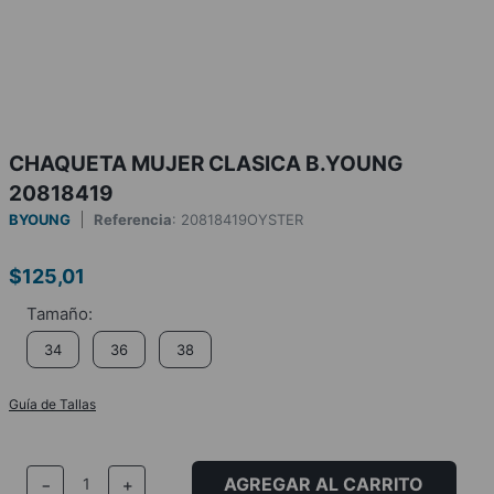
CHAQUETA MUJER CLASICA B.YOUNG
20818419
BYOUNG
Referencia
:
20818419OYSTER
$
125
,
01
34
36
38
Guía de Tallas
AGREGAR AL CARRITO
－
＋