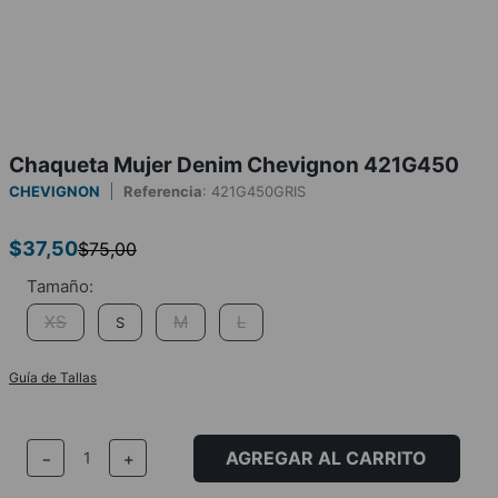
Chaqueta Mujer Denim Chevignon 421G450
CHEVIGNON
Referencia
:
421G450GRIS
$
37
,
50
$
75
,
00
XS
M
L
S
Guía de Tallas
AGREGAR AL CARRITO
－
＋