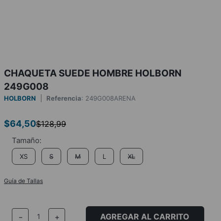
CHAQUETA SUEDE HOMBRE HOLBORN
249G008
HOLBORN
Referencia
:
249G008ARENA
$
64
,
50
$
128
,
99
XS
S
M
L
XL
Guía de Tallas
AGREGAR AL CARRITO
－
＋