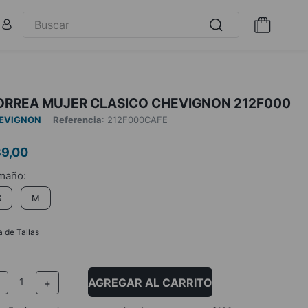
ORREA MUJER CLASICO CHEVIGNON 212F000
EVIGNON
Referencia
:
212F000CAFE
39
,
00
S
M
a de Tallas
AGREGAR AL CARRITO
－
＋