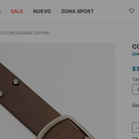
S
SALE
NUEVO
ZONA SPORT
CO CHEVIGNON 212F000
C
CH
$
Guí