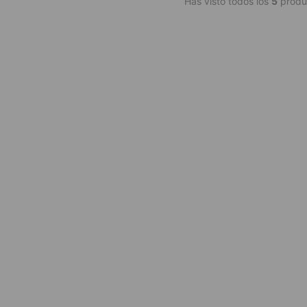
Has visto todos los
5
produ