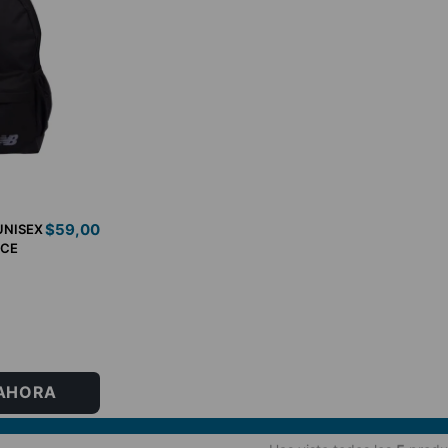
$
59
,
00
UNISEX
NCE
AHORA