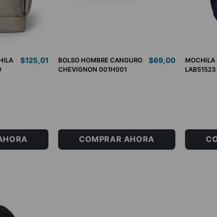
$
125
,
01
$
69
,
00
HILA
BOLSO HOMBRE CANGURO
MOCHILA 
0
CHEVIGNON 001H001
LAB51523
NOAPLICA
U
AHORA
COMPRAR AHORA
C