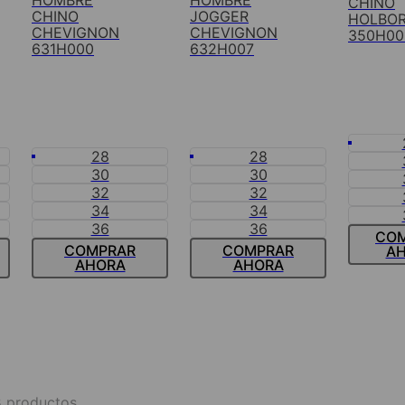
HOMBRE
HOMBRE
CHINO
CHINO
JOGGER
HOLBO
CHEVIGNON
CHEVIGNON
350H00
631H000
632H007
28
28
30
30
32
32
34
34
36
36
CO
COMPRAR
COMPRAR
A
AHORA
AHORA
3
productos