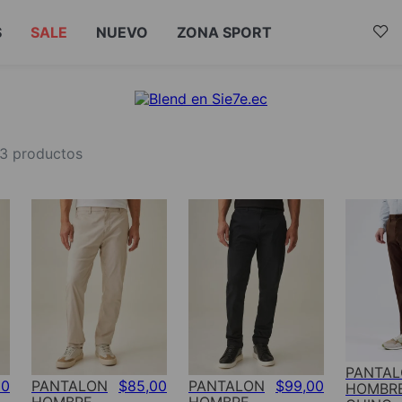
S
SALE
NUEVO
ZONA SPORT
73
productos
PANTA
00
PANTALON
$
85
,
00
PANTALON
$
99
,
00
HOMBR