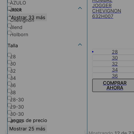
HOMBRE
AZULO
JOGGER
Marca
Black
CHEVIGNON
632H007
Mostrar 33 más
Chevignon
Blend
Holborn
Talla
28
28
30
32
30
34
32
36
34
COMPRAR
36
AHORA
38
28-30
29-30
30-30
Rangos de precio
31-30
Mostrar 25 más
Mostrando
12 de 7