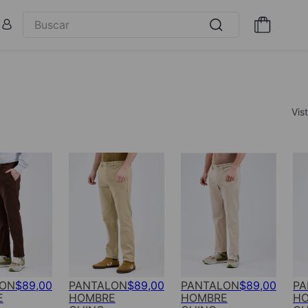
Vis
LON
$
89
,
00
PANTALON
$
89
,
00
PANTALON
$
89
,
00
PA
E
HOMBRE
HOMBRE
H