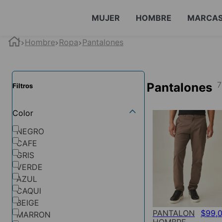
MUJER
HOMBRE
MARCA
Hombre
Ropa
Pantalones
Pantalones
Filtros
Color
NEGRO
CAFE
GRIS
VERDE
AZUL
CAQUI
BEIGE
PANTALON
$
99
,
MARRON