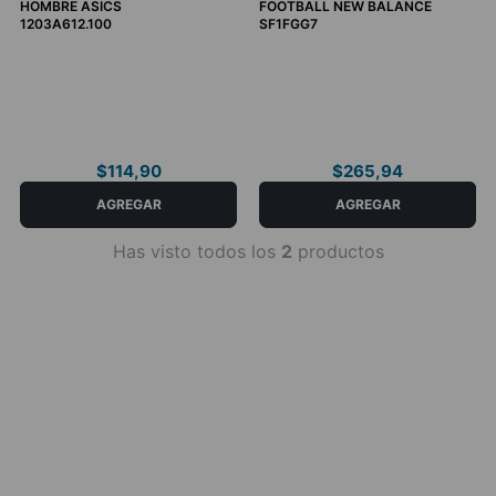
HOMBRE ASICS
FOOTBALL NEW BALANCE
1203A612.100
SF1FGG7
10
10.5
7.5
8
8.5
9
$
114
,
90
$
265
,
94
COMPRAR AHORA
COMPRAR AHORA
AGREGAR
AGREGAR
Has visto todos los
2
productos