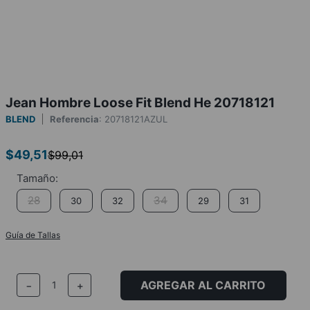
Jean Hombre Loose Fit Blend He 20718121
BLEND
Referencia
:
20718121AZUL
$
49
,
51
$
99
,
01
28
34
30
32
29
31
Guía de Tallas
AGREGAR AL CARRITO
－
＋