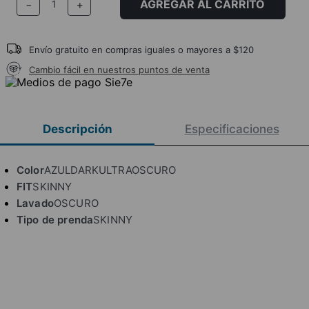
AGREGAR AL CARRITO
－
＋
Envío gratuito en compras iguales o mayores a $120
Cambio fácil en nuestros puntos de venta
Descripción
Especificaciones
Color
AZULDARKULTRAOSCURO
FIT
SKINNY
Lavado
OSCURO
Tipo de prenda
SKINNY