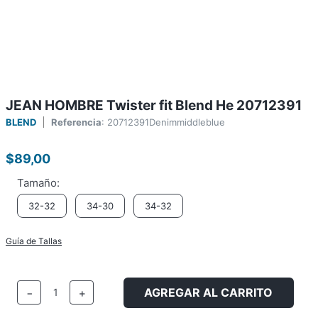
JEAN HOMBRE Twister fit Blend He 20712391
BLEND
Referencia
:
20712391Denimmiddleblue
$
89
,
00
32-32
34-30
34-32
Guía de Tallas
AGREGAR AL CARRITO
－
＋