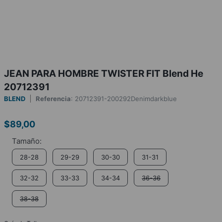
JEAN PARA HOMBRE TWISTER FIT Blend He
20712391
BLEND
Referencia
:
20712391-200292Denimdarkblue
$
89
,
00
28-28
29-29
30-30
31-31
32-32
33-33
34-34
36-36
38-38