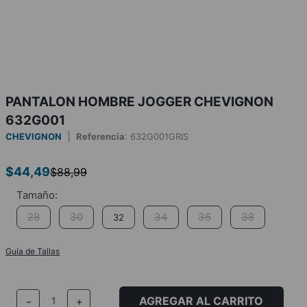
PANTALON HOMBRE JOGGER CHEVIGNON
632G001
CHEVIGNON
Referencia
:
632G001GRIS
$
44
,
49
$
88
,
99
28
30
34
36
38
32
Guía de Tallas
AGREGAR AL CARRITO
－
＋