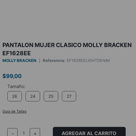
PANTALON MUJER CLASICO MOLLY BRACKEN
EF1628EE
MOLLY BRACKEN
Referencia
:
EF1628EELIGHTDENIM
$
99
,
00
26
24
25
27
Guía de Tallas
AGREGAR AL CARRITO
－
＋