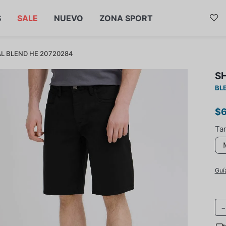
S
SALE
NUEVO
ZONA SPORT
L BLEND HE 20720284
S
BL
$
Guí