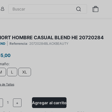
HORT HOMBRE CASUAL BLEND HE 20720284
END
Referencia
:
20720284BLACKBEAUTY
65
,
00
M
L
XL
a de Tallas
Agregar al carrito
－
＋