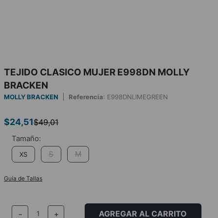
TEJIDO CLASICO MUJER E998DN MOLLY
BRACKEN
MOLLY BRACKEN
Referencia
:
E998DNLIMEGREEN
$
24
,
51
$
49
,
01
S
M
XS
Guía de Tallas
AGREGAR AL CARRITO
－
＋