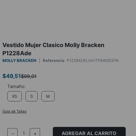
Vestido Mujer Clasico Molly Bracken
P1228Ade
MOLLY BRACKEN
Referencia
:
P1228ADELIGHTPINKDEEPA
$
49
,
51
$
99
,
01
XS
S
M
Guía de Tallas
AGREGAR AL CARRITO
－
＋