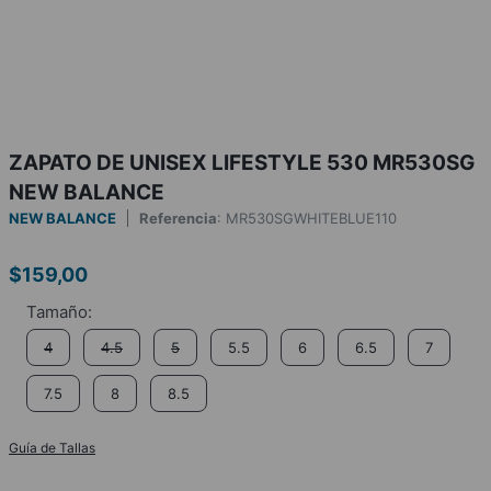
ZAPATO DE UNISEX LIFESTYLE 530 MR530SG
NEW BALANCE
NEW BALANCE
Referencia
:
MR530SGWHITEBLUE110
$
159
,
00
4
4.5
5
5.5
6
6.5
7
7.5
8
8.5
Guía de Tallas