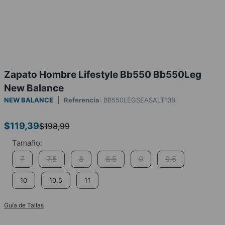
Zapato Hombre Lifestyle Bb550 Bb550Leg
New Balance
NEW BALANCE
Referencia
:
BB550LEGSEASALT108
$
119
,
39
$
198
,
99
7
7.5
8
8.5
9
9.5
10
10.5
11
Guía de Tallas