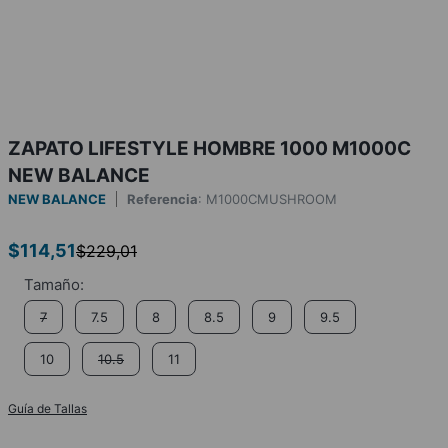
ZAPATO LIFESTYLE HOMBRE 1000 M1000C
NEW BALANCE
NEW BALANCE
Referencia
:
M1000CMUSHROOM
$
114
,
51
$
229
,
01
7
7.5
8
8.5
9
9.5
10
10.5
11
Guía de Tallas