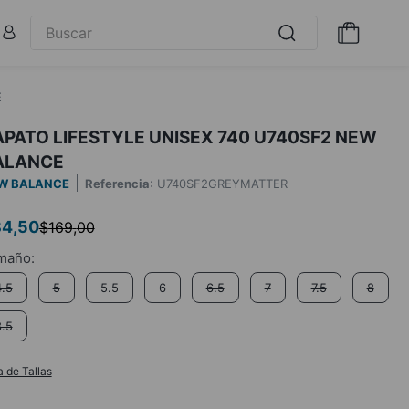
E
PATO LIFESTYLE UNISEX 740 U740SF2 NEW
ALANCE
W BALANCE
Referencia
:
U740SF2GREYMATTER
84
,
50
$
169
,
00
4.5
5
5.5
6
6.5
7
7.5
8
8.5
a de Tallas