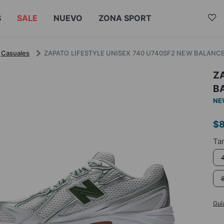
S
SALE
NUEVO
ZONA SPORT
Casuales
ZAPATO LIFESTYLE UNISEX 740 U740SF2 NEW BALANC
ZA
B
NE
$
Guí