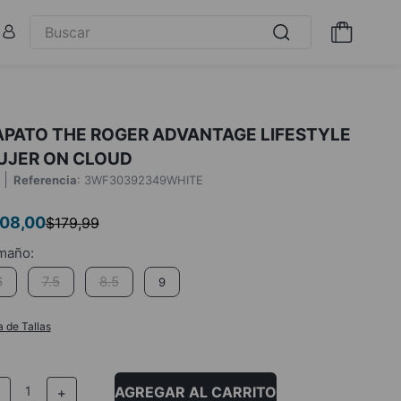
APATO THE ROGER ADVANTAGE LIFESTYLE
UJER ON CLOUD
Referencia
:
3WF30392349WHITE
108
,
00
$
179
,
99
6
7.5
8.5
9
a de Tallas
AGREGAR AL CARRITO
－
＋