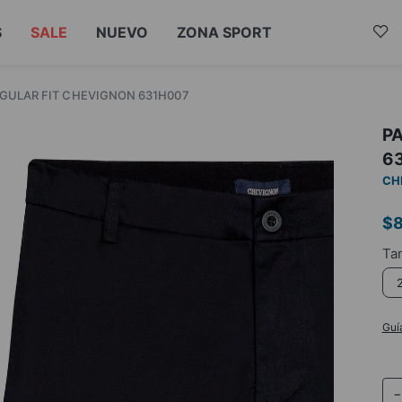
S
SALE
NUEVO
ZONA SPORT
GULAR FIT CHEVIGNON 631H007
P
6
CH
$
Guí