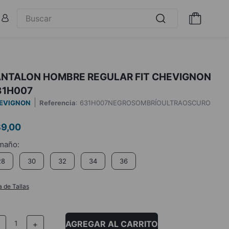
ANTALON HOMBRE REGULAR FIT CHEVIGNON
31H007
EVIGNON
Referencia
:
631H007NEGROSOMBRÍOULTRAOSCURO
89
,
00
28
30
32
34
36
a de Tallas
AGREGAR AL CARRITO
－
＋