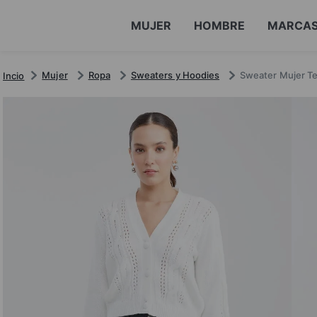
MUJER
HOMBRE
MARCA
Mujer
Ropa
Sweaters y Hoodies
Sweater Mujer T