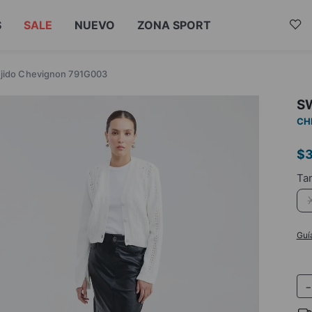
S
SALE
NUEVO
ZONA SPORT
ejido Chevignon 791G003
S
CH
$
Guí