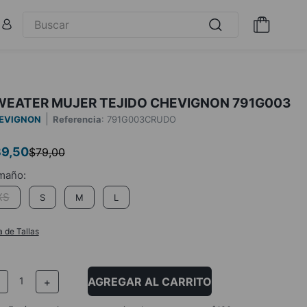
WEATER MUJER TEJIDO CHEVIGNON 791G003
EVIGNON
Referencia
:
791G003CRUDO
39
,
50
$
79
,
00
XS
S
M
L
a de Tallas
AGREGAR AL CARRITO
－
＋