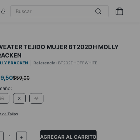
WEATER TEJIDO MUJER BT202DH MOLLY
RACKEN
LLY BRACKEN
Referencia
:
BT202DHOFFWHITE
29
,
50
$
59
,
00
XS
M
S
a de Tallas
AGREGAR AL CARRITO
－
＋