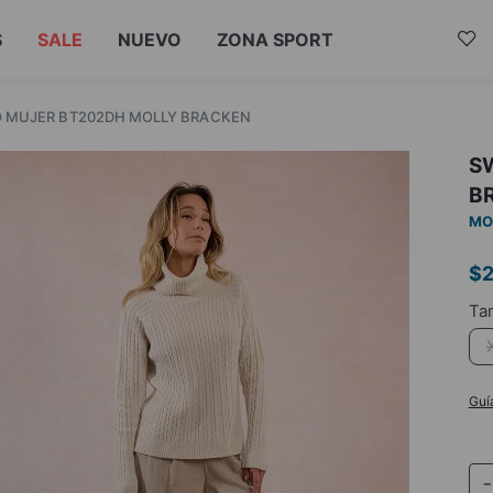
S
SALE
NUEVO
ZONA SPORT
O MUJER BT202DH MOLLY BRACKEN
S
B
MO
$
Guí