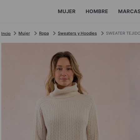
MUJER
HOMBRE
MARCA
Mujer
Ropa
Sweaters y Hoodies
SWEATER TEJID